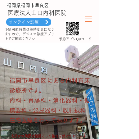
福岡県福岡市早良区
医療法人山口内科医院
オンライン診療
予約可能時間は随時変更になり
ますので、デジスマ診療アプリ
上でご確認ください
​予約アプリQRコード
福岡市早良区にある内科有床
診療所です。
内科・胃腸科・消化器科・循
環器科・泌尿器科・放射線科
在宅医療を行っております。
当院は保険医療機関として指定を受けております